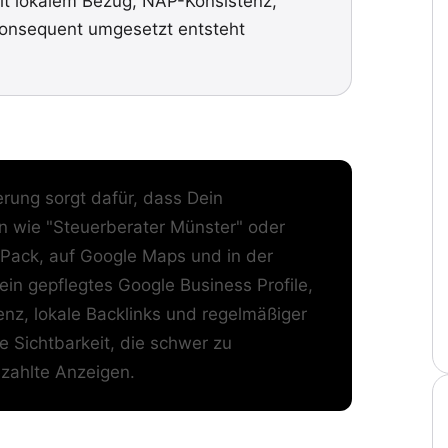
it lokalem Bezug, NAP-Konsistenz,
Konsequent umgesetzt entsteht
ung sorgt dafür, dass Dein
 wie "Steuerberater Münster" oder
l Pack, auf Google Maps und in der
in gepflegtes Google Business Profile,
z, lokale Backlinks und regelmäßiger
e Sichtbarkeit, die schwer zu
ezahlte Anzeigen.