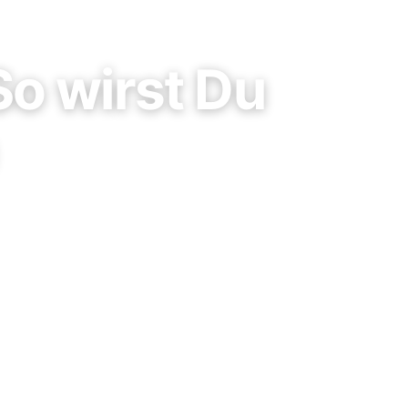
o wirst Du
egie auf Google
r organischen