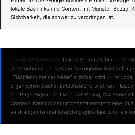
Hebel: aktives Google Business Profile, On-Page m
lokale Backlinks und Content mit Münster-Bezug. 
Sichtbarkeit, die schwer zu verdrängen ist.
Lokale SEO Münster:
Lokale Suchmaschinenoptimier
Unternehmen bei standortbezogenen Suchanfragen
"Tischler in meiner Nähe" sichtbar wird — im Loca
organischen Suche. Entscheidend sind fünf Hebel: e
On-Page-Signale mit Münster-Bezug, NAP-Konsisten
Content. Konsequent umgesetzt entsteht eine lokal
verdrängen ist und langfristig günstiger wirkt als b