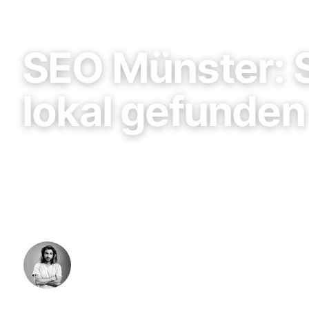
SEO
SEO Münster: S
lokal gefunden
Lokale SEO Münster: Wie Du mit der richtigen Strat
sichtbar wirst — im Local Pack, auf Maps und in de
Suche.
Niklas Bern
·
8. Februar 2026
·
10 Min. Lesezeit