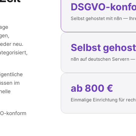
DSGVO-konf
Selbst gehostet mit n8n — Ihre
age
gen,
ieder neu.
Selbst gehost
egorisiert,
n8n auf deutschen Servern — 
igentliche
müssen im
ab 800 €
elle
Einmalige Einrichtung für rec
VO-konform