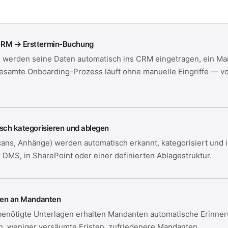
CRM → Ersttermin-Buchung
us, werden seine Daten automatisch ins CRM eingetragen, ein M
gesamte Onboarding-Prozess läuft ohne manuelle Eingriffe — v
ch kategorisieren und ablegen
ns, Anhänge) werden automatisch erkannt, kategorisiert und 
DMS, in SharePoint oder einer definierten Ablagestruktur.
gen an Mandanten
 benötigte Unterlagen erhalten Mandanten automatische Erinne
 weniger versäumte Fristen, zufriedenere Mandanten.