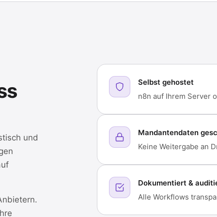
Selbst gehostet
ss
n8n auf Ihrem Server 
Mandantendaten gesc
tisch und
Keine Weitergabe an Dr
ngen
uf
Dokumentiert & auditi
Alle Workflows transpa
nbietern.
Ihre