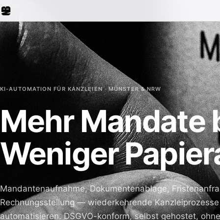
KI-AUTOMATION FÜR KANZLEIEN · MÜNSTER & NRW
Mehr Mandate 
Weniger Papiera
Mandantenaufnahme, Dokumentenablage, Fristenanfra
Rechnungsstellung — wiederkehrende Kanzleiprozesse 
automatisieren. DSGVO-konform, selbst gehostet, oh