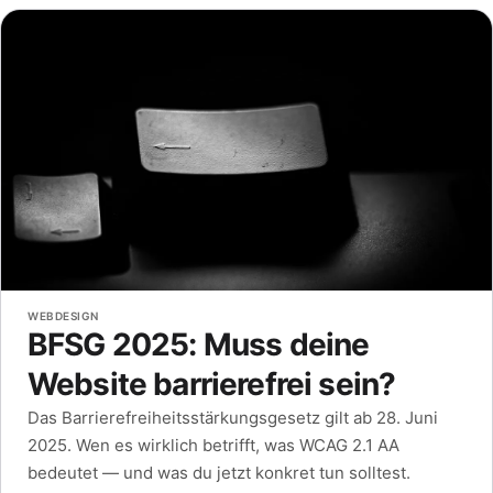
WEBDESIGN
BFSG 2025: Muss deine
Website barrierefrei sein?
Das Barrierefreiheitsstärkungsgesetz gilt ab 28. Juni
2025. Wen es wirklich betrifft, was WCAG 2.1 AA
bedeutet — und was du jetzt konkret tun solltest.