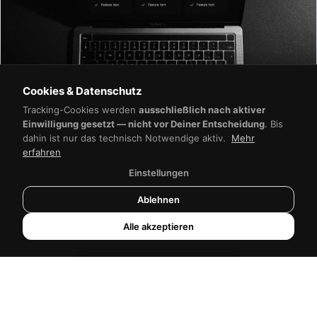
Cookies & Datenschutz
NB-Werbeagentur
Tracking-Cookies werden
ausschließlich nach aktiver
Antwortet sofort
Einwilligung gesetzt — nicht vor Deiner Entscheidung
. Bis
dahin ist nur das technisch Notwendige aktiv.
Mehr
WEBDESIGN
erfahren
Was kostet eine Website?
Einstellungen
Preisübersicht 2025/2026
Ablehnen
Baukasten, Freelancer oder Agentur — von 15
Alle akzeptieren
Euro/Monat bis 50.000 Euro. Was eine Website kostet
und warum der günstigste Anbieter oft der teuerste ist.
11. Februar 2026
·
9 Min. Lesezeit
Zum Hauptinhalt springen