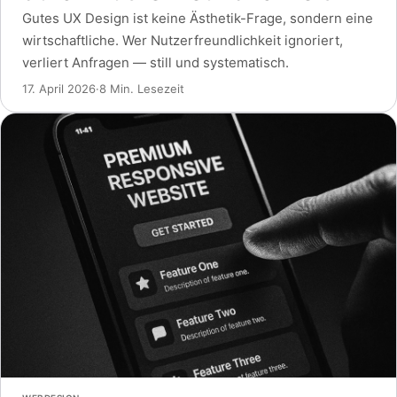
Gutes UX Design ist keine Ästhetik-Frage, sondern eine
wirtschaftliche. Wer Nutzerfreundlichkeit ignoriert,
verliert Anfragen — still und systematisch.
17. April 2026
·
8 Min. Lesezeit