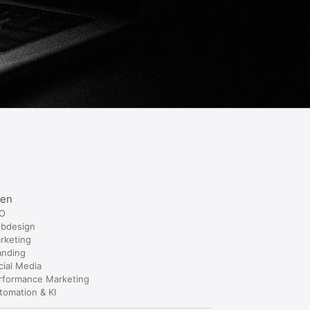
sen
O
bdesign
rketing
anding
cial Media
rformance Marketing
tomation & KI