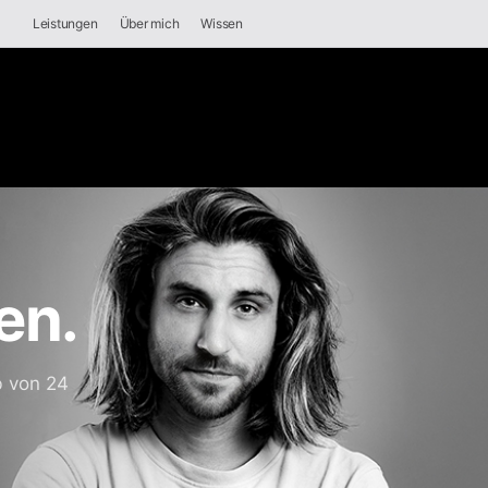
Leistungen
Über mich
Wissen
en.
b von 24