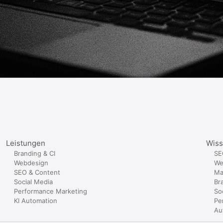
Leistungen
Wis
Branding & CI
SE
Webdesign
We
SEO & Content
Ma
Social Media
Br
Performance Marketing
So
KI Automation
Pe
Au