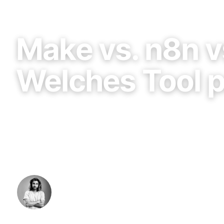
Automation & KI
Make vs. n8n vs
Welches Tool p
Die drei beliebtesten Automatisierungstools im Ver
konkreten Empfehlungen, welches Tool für welche
Unternehmensgröße passt.
Niklas Bern
·
26. April 2026
·
10 Min. Lesezeit