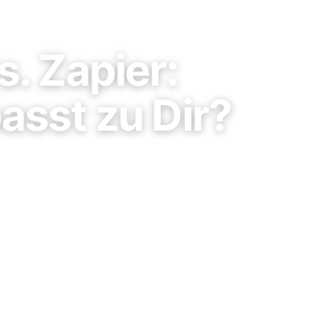
. Zapier:
asst zu Dir?
gleich — mit