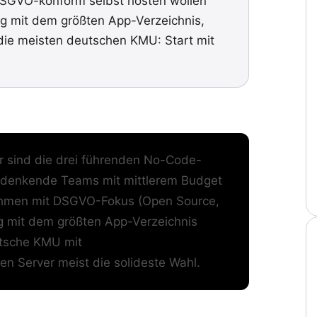
 DSGVO-konform selbst hosten wollen
ieg mit dem größten App-Verzeichnis,
ie meisten deutschen KMU: Start mit
 sind die drei führenden No-Code-
ll denkende Teams mit mittlerem Budget
nehmen mit DSGVO-Fokus (Open Source,
eg mit dem größten App-Verzeichnis
utsche KMU mit
n Server meist die solideste Wahl.