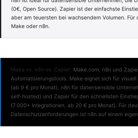
n8n ist ideal für datensensible Unternehmen, die
(0€, Open Source). Zapier ist der einfachste Einst
aber am teuersten bei wachsendem Volumen. Für d
Make oder n8n.
Make vs. n8n vs. Zapier:
Make.com, n8n und Zapier
Automatisierungstools. Make eignet sich für visue
(ab 9 € pro Monat), n8n für datensensible Unter
self-hosted) und Zapier für den schnellsten Einsti
(7.000+ Integrationen, ab 20 € pro Monat). Für de
Datenschutzanforderungen ist n8n auf einem eigene