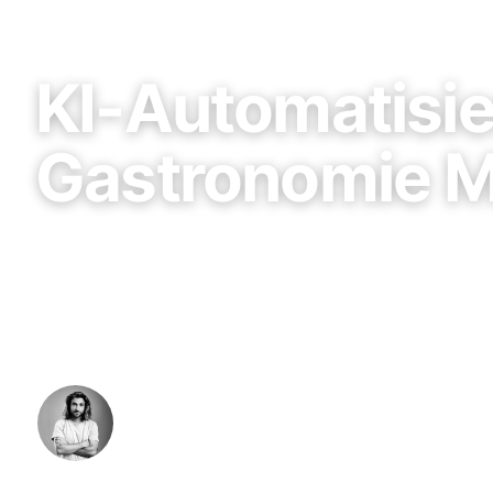
Automation & KI
KI-Automatisi
Gastronomie M
Personalmangel, keine Zeit, Instagram brach — Gas
Münster können mit KI gezielt entlasten. Konkrete 
und Praxisbeispiele.
Niklas Bern
·
30. April 2026
·
8 Min. Lesezeit