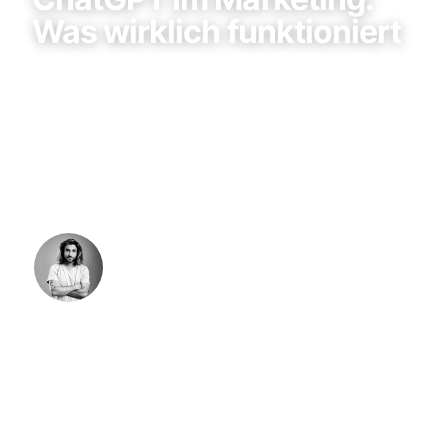
Was wirklich funktioniert
ChatGPT ist kein Wunderwerk und kein
nutzloses Spielzeug. Wo das Tool echten
Mehrwert im Marketing liefert — und wo es
Dich in die Irre führt.
Niklas Bern
·
21. Februar 2026
·
8 Min. Lesezeit