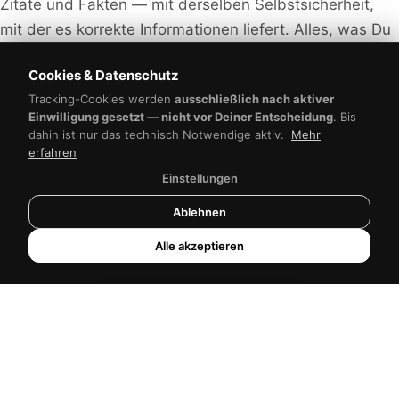
Zitate und Fakten — mit derselben Selbstsicherheit,
mit der es korrekte Informationen liefert. Alles, was Du
veröffentlichst, musst Du prüfen. Das gilt besonders für
Cookies & Datenschutz
fachspezifische Aussagen in Deiner Branche.
NB-Werbeagentur
Tracking-Cookies werden
ausschließlich nach aktiver
Antwortet sofort
Einwilligung gesetzt — nicht vor Deiner Entscheidung
. Bis
dahin ist nur das technisch Notwendige aktiv.
Mehr
erfahren
Einstellungen
Ablehnen
Wie ein sinnvoller
Alle akzeptieren
Workflow aussieht
Zum Hauptinhalt springen
Der beste Einsatz von ChatGPT im Marketing ist nicht
“Tool schreibt, Mensch veröffentlicht”. Er ist: Mensch
gibt Richtung und Strategie vor, Tool übernimmt