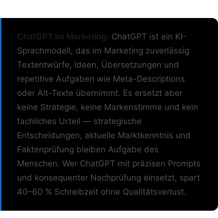
ChatGPT im Marketing:
ChatGPT ist ein KI-
Sprachmodell, das im Marketing zuverlässig
Textentwürfe, Ideen, Übersetzungen und
repetitive Aufgaben wie Meta-Descriptions
oder Alt-Texte übernimmt. Es ersetzt aber
keine Strategie, keine Markenstimme und kein
fachliches Urteil — strategische
Entscheidungen, aktuelle Marktkenntnis und
Faktenprüfung bleiben Aufgabe des
Menschen. Wer ChatGPT mit präzisen Prompts
und konsequenter Nachprüfung einsetzt, spart
40–60 % Schreibzeit ohne Qualitätsverlust.