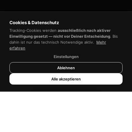
Cookies & Datenschutz
NB-Werbeagentur
Tracking-Cookies werden
ausschließlich nach aktiver
Antwortet sofort
Einwilligung gesetzt — nicht vor Deiner Entscheidung
. Bis
dahin ist nur das technisch Notwendige aktiv.
Mehr
erfahren
Einstellungen
Ablehnen
Alle akzeptieren
Zum Hauptinhalt springen
60
%
2
–5
Zeitersparnis bei
Werktage bis
Routineaufgaben
der erste